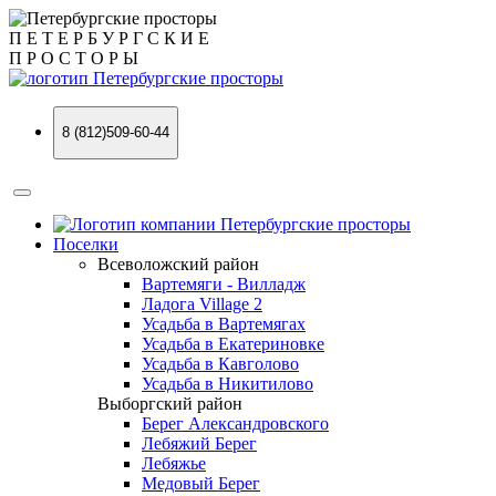
П
Е
Т
Е
Р
Б
У
Р
Г
С
К
И
Е
П
Р
О
С
Т
О
Р
Ы
8 (812)509-60-44
Поселки
Всеволожский район
Вартемяги - Вилладж
Ладога Village 2
Усадьба в Вартемягах
Усадьба в Екатериновке
Усадьба в Кавголово
Усадьба в Никитилово
Выборгский район
Берег Александровского
Лебяжий Берег
Лебяжье
Медовый Берег