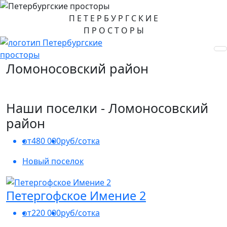
П
Е
Т
Е
Р
Б
У
Р
Г
С
К
И
Е
П
Р
О
С
Т
О
Р
Ы
Ломоносовский район
Земельные участки от собственника
Наши поселки -
Ломоносовский
район
от
480 000
руб/сотка
Новый поселок
Петергофское Имение 2
от
220 000
руб/сотка