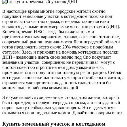
В настоящее время многие городские жители охотно
покупают земельные участки в коттеджном поселке под
строительство частного дома, и нередко такие поселки
являются дачными некоммерческими партнерствами (ДНП).
Конечно, земли ИЖС всегда были желанным и
предпочтительным вариантом, однако, согласно статистике,
современный рынок недвижимости Ленинградской области
готов предложить всего около 20% участков с подобным
статусом. Здесь и приходят на помощь коттеджные поселки
ДНП - желающие иметь свою землю под Спб покупают
земельный участок, совершенно не переплачивая, могут с
чистой совестью строить на нем дом, узаконить его,
проживать там и получить постоянную регистрацию. Сейчас
коттеджные поселки настолько уже приспособлены к жизни, а
строящиеся уже принято как данность сдавать с хотя бы
минимальным набором коммуникаций.
Это уже является современным стандартом жизни, который
был порожден, в первую очередь, спросом, а значит, данный
спрос рынку необходимо удовлетворять. Но и здесь могут
скрываться свои подводные камни. Давайте поговорим о них.
Купить земельный участок в коттеджном