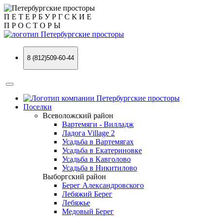
П
Е
Т
Е
Р
Б
У
Р
Г
С
К
И
Е
П
Р
О
С
Т
О
Р
Ы
8 (812)509-60-44
Поселки
Всеволожский район
Вартемяги - Вилладж
Ладога Village 2
Усадьба в Вартемягах
Усадьба в Екатериновке
Усадьба в Кавголово
Усадьба в Никитилово
Выборгский район
Берег Александровского
Лебяжий Берег
Лебяжье
Медовый Берег